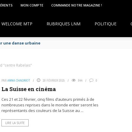
HÉRENTS
MON COMPTE
COMMANDE NOTRE MAGAZINE !
WELCOME MTP
RUBRIQUES LNM
POLITIQUE
ur une danse urbaine
d "centre Rabelais"
PAR
ANNA CHAGNIOT
18 FÉVRIER 2015
844
0
La Suisse en cinéma
Ces 21 et 22 février, cinq films d’auteurs primés à de
nombreuses reprises dans le monde entier seront les
représentants des couleurs de la Suisse au ...
LIRE LA SUITE