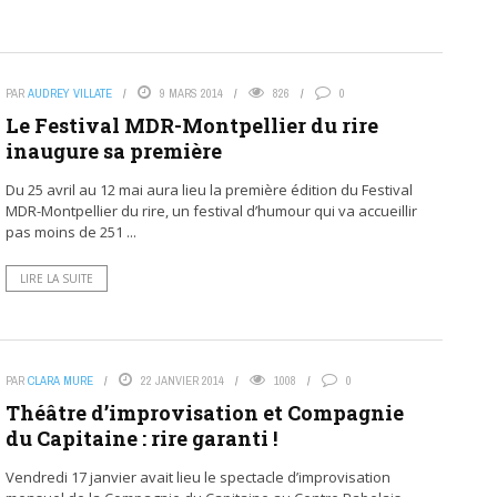
PAR
AUDREY VILLATE
9 MARS 2014
826
0
Le Festival MDR-Montpellier du rire
inaugure sa première
Du 25 avril au 12 mai aura lieu la première édition du Festival
MDR-Montpellier du rire, un festival d’humour qui va accueillir
pas moins de 251 ...
LIRE LA SUITE
PAR
CLARA MURE
22 JANVIER 2014
1008
0
Théâtre d’improvisation et Compagnie
du Capitaine : rire garanti !
Vendredi 17 janvier avait lieu le spectacle d’improvisation