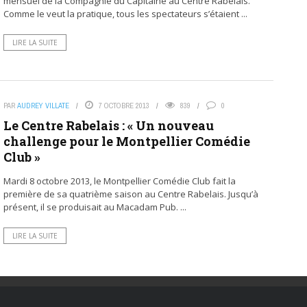
mensuel de la Compagnie du Capitaine au Centre Rabelais.
Comme le veut la pratique, tous les spectateurs s’étaient ...
LIRE LA SUITE
PAR
AUDREY VILLATE
7 OCTOBRE 2013
839
0
Le Centre Rabelais : « Un nouveau
challenge pour le Montpellier Comédie
Club »
Mardi 8 octobre 2013, le Montpellier Comédie Club fait la
première de sa quatrième saison au Centre Rabelais. Jusqu’à
présent, il se produisait au Macadam Pub. ...
LIRE LA SUITE