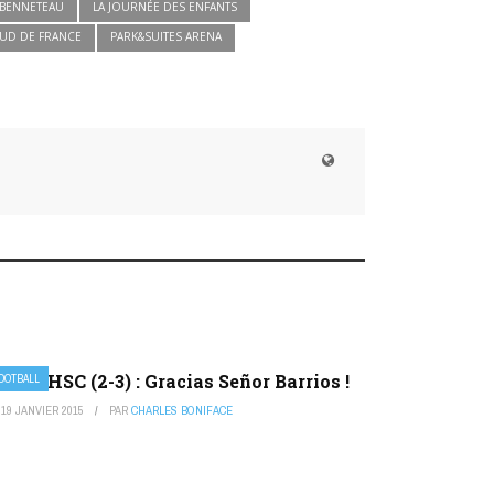
 BENNETEAU
LA JOURNÉE DES ENFANTS
UD DE FRANCE
PARK&SUITES ARENA
M-MHSC (2-3) : Gracias Señor Barrios !
OOTBALL
19 JANVIER 2015
PAR
CHARLES BONIFACE