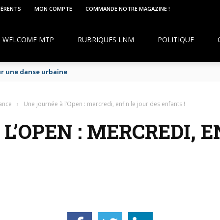
HÉRENTS
MON COMPTE
COMMANDE NOTRE MAGAZINE !
WELCOME MTP
RUBRIQUES LNM
POLITIQUE
ur une danse urbaine
ance
›
Une journée à l’Open : mercredi, enfin le jour des enfants !
L’OPEN : MERCREDI, E