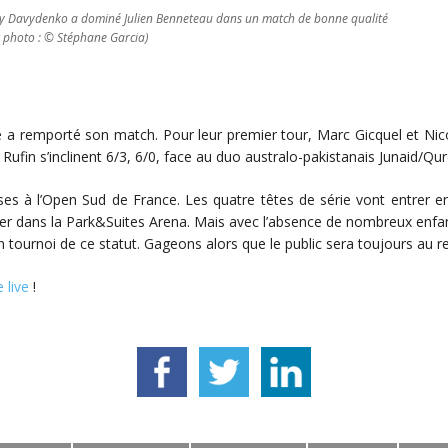
y Davydenko a dominé Julien Benneteau dans un match de bonne qualité
t photo : © Stéphane Garcia)
e a remporté son match. Pour leur premier tour, Marc Gicquel et Nic
ufin s’inclinent 6/3, 6/0, face au duo australo-pakistanais Junaid/Qur
ses à l’Open Sud de France. Les quatre têtes de série vont entrer e
er dans la Park&Suites Arena. Mais avec l’absence de nombreux enfants, 
 tournoi de ce statut. Gageons alors que le public sera toujours au r
 live
!