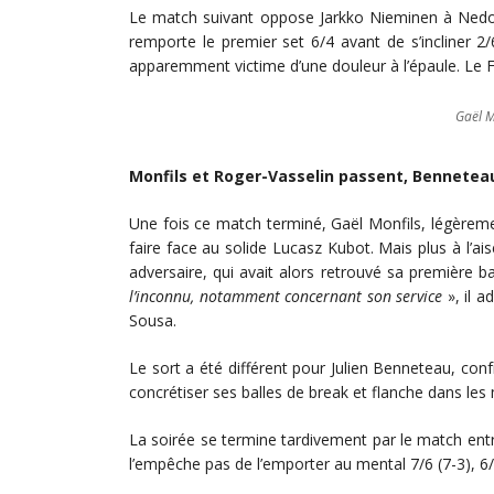
Le match suivant oppose Jarkko Nieminen à Nedovy
remporte le premier set 6/4 avant de s’incliner 2
apparemment victime d’une douleur à l’épaule. Le F
Gaël M
Monfils et Roger-Vasselin passent, Bennetea
Une fois ce match terminé, Gaël Monfils, légèrement
faire face au solide Lucasz Kubot. Mais plus à l’a
adversaire, qui avait alors retrouvé sa première ba
l’inconnu, notamment concernant son service
», il 
Sousa.
Le sort a été différent pour Julien Benneteau, con
concrétiser ses balles de break et flanche dans les 
La soirée se termine tardivement par le match ent
l’empêche pas de l’emporter au mental 7/6 (7-3), 6