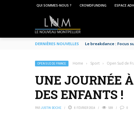
QUI SOMMES-NOUS ?
CROWDFUNDING
ESPACE AD
DERNIÈRES NOUVELLES
Le breakdance : Focus s
Home
›
Sport
›
Open Sud de Fr
OPEN SUD DE FRANCE
UNE JOURNÉE À 
DES ENFANTS !
PAR
JUSTIN BOCHE
6 FÉVRIER 2014
589
0