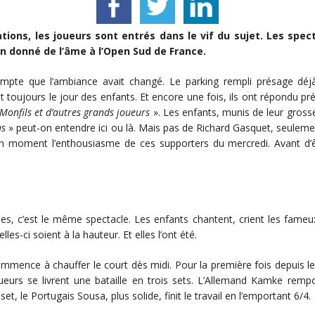
cations, les joueurs sont entrés dans le vif du sujet. Les s
in donné de l’âme à l’Open Sud de France.
ompte que l’ambiance avait changé. Le parking rempli présage déjà 
 toujours le jour des enfants. Et encore une fois, ils ont répondu pré
Monfils et d’autres grands joueurs
». Les enfants, munis de leur gross
as
» peut-on entendre ici ou là. Mais pas de Richard Gasquet, seule
un moment l’enthousiasme de ces supporters du mercredi. Avant d
es, c’est le même spectacle. Les enfants chantent, crient les fameux 
les-ci soient à la hauteur. Et elles l’ont été.
ence à chauffer le court dès midi. Pour la première fois depuis le
ueurs se livrent une bataille en trois sets. L’Allemand Kamke remp
t, le Portugais Sousa, plus solide, finit le travail en l’emportant 6/4.