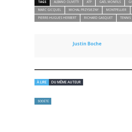
TAGS
ALBANO OLIVETTI
ATP
GAËL MONFILS
GI
MARC GICQUEL
MICHAL PRZYSIEZNY
MONTPELLIER
PIERRE-HUGUES HERBERT
RICHARD GASQUET
TENNIS
Justin Boche
À LIRE
DU MÊME AUTEUR
SOCIÉTÉ