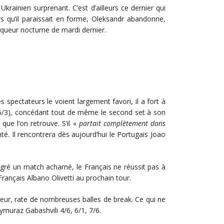
inien surprenant. C’est d’ailleurs ce dernier qui
rs qu’il paraissait en forme, Oleksandr abandonne,
nqueur nocturne de mardi dernier.
 spectateurs le voient largement favori, il a fort à
6, 6/3), concédant tout de même le second set à son
que l’on retrouve. S’il «
partait complètement dans
é. Il rencontrera dès aujourd’hui le Portugais Joao
lgré un match acharné, le Français ne réussit pas à
Français Albano Olivetti au prochain tour.
eur, rate de nombreuses balles de break. Ce qui ne
ymuraz Gabashvili 4/6, 6/1, 7/6.