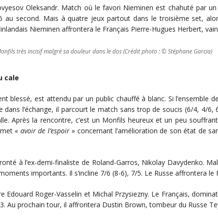
esov Oleksandr. Match où le favori Nieminen est chahuté par un Ukra
/6 au second. Mais à quatre jeux partout dans le troisième set, alo
inlandais Nieminen affrontera le Français Pierre-Hugues Herbert, vai
onfils très incisif malgré sa douleur dans le dos (Crédit photo : © Stéphane Garcia)
u cale
 blessé, est attendu par un public chauffé à blanc. Si l’ensemble des
ise dans l’échange, il parcourt le match sans trop de soucis (6/4, 4/
lle. Après la rencontre, c’est un Monfils heureux et un peu souffrant 
admet «
avoir de l’espoir
» concernant l’amélioration de son état de sant
fronté à l’ex-demi-finaliste de Roland-Garros, Nikolay Davydenko. Ma
moments importants. Il s’incline 7/6 (8-6), 7/5. Le Russe affrontera le 
re Edouard Roger-Vasselin et Michal Przysiezny. Le Français, dominat
/3. Au prochain tour, il affrontera Dustin Brown, tombeur du Russe Te