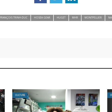
FRANÇOIS TRINH-DUC
HOSEA GEAR
HUGET
MHR
MONTPELLIER
NA
CULTURE
C