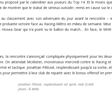
nu proposé par le calendrier aux joueurs du Top 14. Et le moins que l
re de montrer que le statut de sérieux
outsider
, remis en cause sur le 
s au classement avec son adversaire du jour avant la rencontre – 
e probante victoire face au Racing-Métro en milieu de semaine. Mise
is Hosea Gear qui n’a point vu le ballon du match… En face, le MHR
, la rencontre s’annonçait compliquée physiquement pour les deux é
ore. On attendait McAlister, monstrueux mercredi contre le Racing et
ermé et tactique. Jonathan Pélissié, resplendissant jusqu’à sa sortie, e
s pour permettre à leur club de repartir avec le bonus offensif en prim
Jonathan Pélissié, resplendissant cet après midi (Crédit
photo : © MHR)