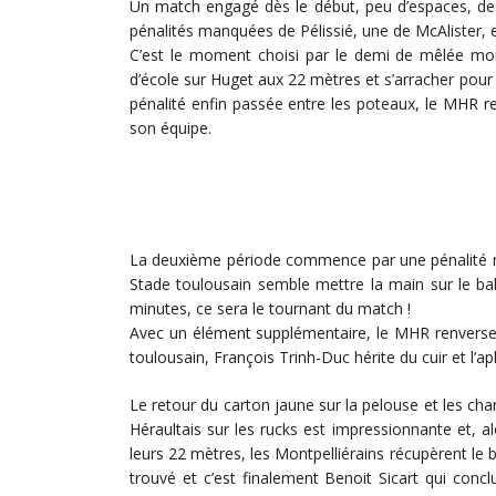
Un match engagé dès le début, peu d’espaces, des
pénalités manquées de Pélissié, une de McAlister,
C’est le moment choisi par le demi de mêlée mont
d’école sur Huget aux 22 mètres et s’arracher pour al
pénalité enfin passée entre les poteaux, le MHR re
son équipe.
La deuxième période commence par une pénalité réu
Stade toulousain semble mettre la main sur le bal
minutes, ce sera le tournant du match !
Avec un élément supplémentaire, le MHR renverse l
toulousain, François Trinh-Duc hérite du cuir et l’a
Le retour du carton jaune sur la pelouse et les ch
Héraultais sur les rucks est impressionnante et, a
leurs 22 mètres, les Montpelliérains récupèrent le ba
trouvé et c’est finalement Benoit Sicart qui conclut