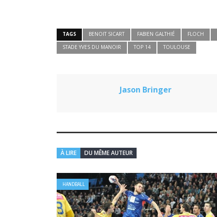
TAGS
BENOIT SICART
FABIEN GALTHIÉ
FLOCH
STADE YVES DU MANOIR
TOP 14
TOULOUSE
Jason Bringer
À LIRE
DU MÊME AUTEUR
HANDBALL