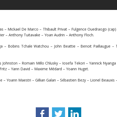
s – Mickael De Marco – Thibault Privat – Fulgence Ouedraogo (cap) –
ier – Anthony Tuitavake – Yoan Audrin – Anthony Floch.
ga – Bobins Tchale Watchou – John Beattie – Benoit Paillaugue 
s Johnston – Romain Millo Chlusky – Iosefa Tekori – Yannick Nyanga
 Fritz – Yann David – Maxime Médard – Yoann Huget.
le – Yoann Maestri – Gillian Galan – Sébastien Bezy – Lionel Beauxis 