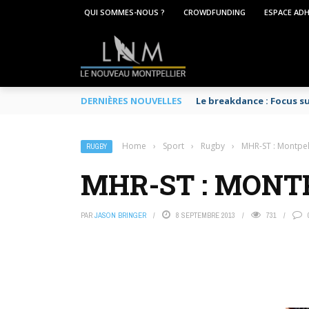
QUI SOMMES-NOUS ?
CROWDFUNDING
ESPACE AD
DERNIÈRES NOUVELLES
Le breakdance : Focus s
Home
›
Sport
›
Rugby
›
MHR-ST : Montpell
RUGBY
MHR-ST : MONTP
PAR
JASON BRINGER
8 SEPTEMBRE 2013
731