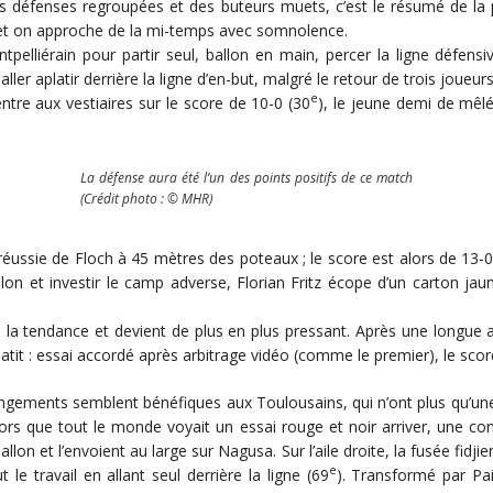
 défenses regroupées et des buteurs muets, c’est le résumé de la
 et on approche de la mi-temps avec somnolence.
pelliérain pour partir seul, ballon en main, percer la ligne défen
ler aplatir derrière la ligne d’en-but, malgré le retour de trois joueu
e
ntre aux vestiaires sur le score de 10-0 (30
), le jeune demi de mêlé
La défense aura été l’un des points positifs de ce match
(Crédit photo : © MHR)
ssie de Floch à 45 mètres des poteaux ; le score est alors de 13-0 
lon et investir le camp adverse, Florian Fritz écope d’un carton jau
a tendance et devient de plus en plus pressant. Après une longue a
platit : essai accordé après arbitrage vidéo (comme le premier), le sc
angements semblent bénéfiques aux Toulousains, qui n’ont plus qu’une 
lors que tout le monde voyait un essai rouge et noir arriver, une c
llon et l’envoient au large sur Nagusa. Sur l’aile droite, la fusée fidjie
e
 le travail en allant seul derrière la ligne (69
). Transformé par Pai