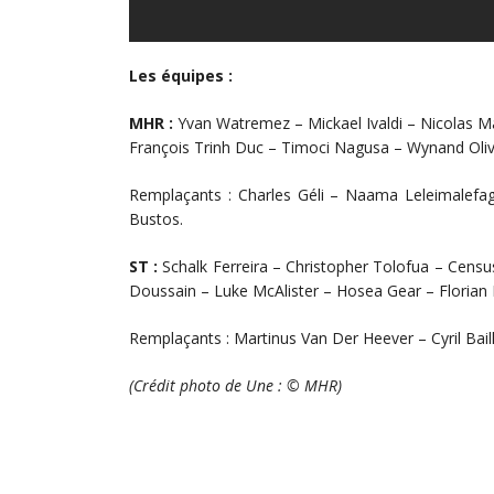
Les équipes :
MHR :
Yvan Watremez – Mickael Ivaldi – Nicolas Ma
François Trinh Duc – Timoci Nagusa – Wynand Oliv
Remplaçants : Charles Géli – Naama Leleimalefa
Bustos.
ST :
Schalk Ferreira – Christopher Tolofua – Censu
Doussain – Luke McAlister – Hosea Gear – Florian
Remplaçants : Martinus Van Der Heever – Cyril Bail
(Crédit photo de Une : © MHR)