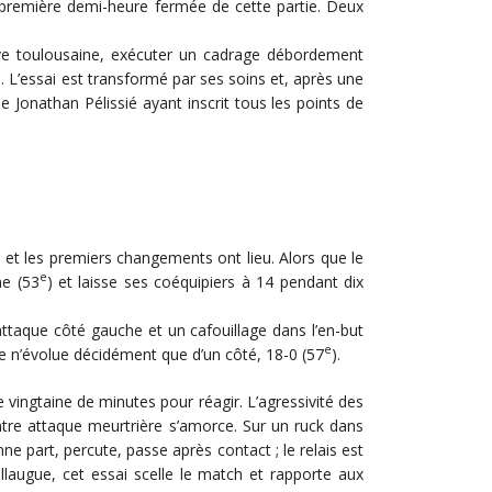
 première demi-heure fermée de cette partie. Deux
sive toulousaine, exécuter un cadrage débordement
rs. L’essai est transformé par ses soins et, après une
e Jonathan Pélissié ayant inscrit tous les points de
et les premiers changements ont lieu. Alors que le
e
ne (53
) et laisse ses coéquipiers à 14 pendant dix
ttaque côté gauche et un cafouillage dans l’en-but
e
ore n’évolue décidément que d’un côté, 18-0 (57
).
vingtaine de minutes pour réagir. L’agressivité des
ontre attaque meurtrière s’amorce. Sur un ruck dans
nne part, percute, passe après contact ; le relais est
llaugue, cet essai scelle le match et rapporte aux