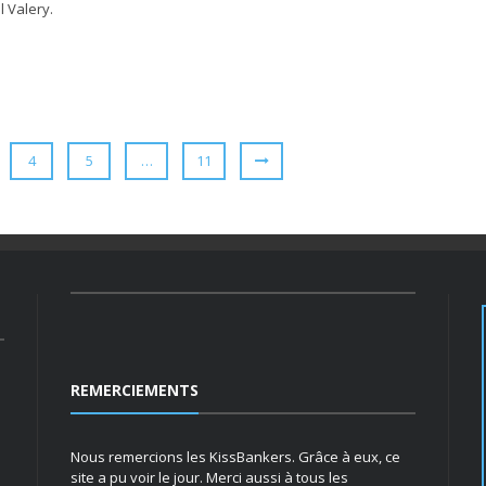
 Valery.
4
5
…
11
REMERCIEMENTS
Nous remercions les KissBankers. Grâce à eux, ce
site a pu voir le jour. Merci aussi à tous les