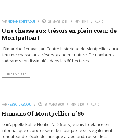
PAR
NENAD SOIFFAOUI
28 MARS 2018
1846
0
Une chasse aux trésors en plein cœur de
Montpellier !
Dimanche 1er avril, au Centre historique de Montpellier aura
lieu une chasse aux trésors grandeur nature. De nombreux
cadeaux sont dissimulés dans les 60 hectares ...
LIRE LA SUITE
PAR
FESSOIL ABDOU
25 MARS 2018
2116
0
Humans Of Montpellier n°56
Je m’appelle Rabie Houtie, j’ai 26 ans, je suis freelance en
Informatique et professeur de musique. Je suis également
fondateur de l’école de musique arabo-andalouse de ...