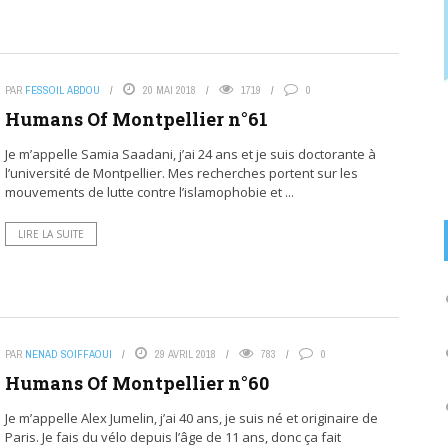
PAR
FESSOIL ABDOU
20 MAI 2018
1719
0
Humans Of Montpellier n°61
Je m’appelle Samia Saadani, j’ai 24 ans et je suis doctorante à
l’université de Montpellier. Mes recherches portent sur les
mouvements de lutte contre l’islamophobie et ...
LIRE LA SUITE
PAR
NENAD SOIFFAOUI
29 AVRIL 2018
783
0
Humans Of Montpellier n°60
Je m’appelle Alex Jumelin, j’ai 40 ans, je suis né et originaire de
Paris. Je fais du vélo depuis l’âge de 11 ans, donc ça fait