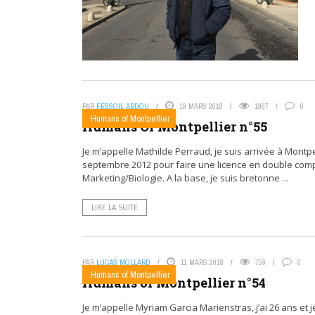
PAR
FESSOIL ABDOU
19 MARS 2018
1967
0
Humans of Montpellier
Humans Of Montpellier n°55
Je m’appelle Mathilde Perraud, je suis arrivée à Montpe
septembre 2012 pour faire une licence en double co
Marketing/Biologie. A la base, je suis bretonne ...
LIRE LA SUITE
PAR
LUCAS MOLLARD
11 MARS 2018
759
0
Humans of Montpellier
Humans of Montpellier n°54
Je m’appelle Myriam Garcia Marienstras, j’ai 26 ans et j