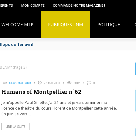
HÉRENTS
MON COMPTE
COMMANDE NOTRE MAGAZINE !
WELCOME MTP
RUBRIQUES LNM
POLITIQUE
lops du 1er avril
es LNM"
(Page 3)
PAR
LUCAS MOLLARD
27 MAI 2018
2012
0
Humans of Montpellier n°62
Je m’appelle Paul Gillette, j’ai 21 ans et je vais terminer ma
licence de théâtre du cours Florent de Montpellier cette année.
En juin, je vais ...
LIRE LA SUITE