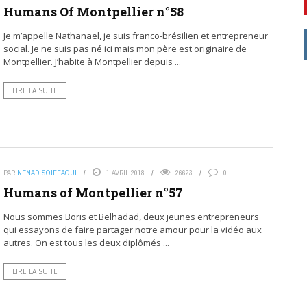
Humans Of Montpellier n°58
Je m’appelle Nathanael, je suis franco-brésilien et entrepreneur
social. Je ne suis pas né ici mais mon père est originaire de
Montpellier. J’habite à Montpellier depuis ...
LIRE LA SUITE
PAR
NENAD SOIFFAOUI
1 AVRIL 2018
26623
0
Humans of Montpellier n°57
Nous sommes Boris et Belhadad, deux jeunes entrepreneurs
qui essayons de faire partager notre amour pour la vidéo aux
autres. On est tous les deux diplômés ...
LIRE LA SUITE