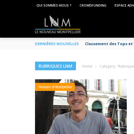
QUI SOMMES-NOUS ?
CROWDFUNDING
ESPACE AD
DERNIÈRES NOUVELLES
Classement des Tops et f
RUBRIQUES LNM
Home
›
Category: "Rubriqu
Humans of Montpellier