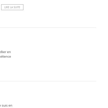
LIRE LA SUITE
llier en
mpétence
e suis en