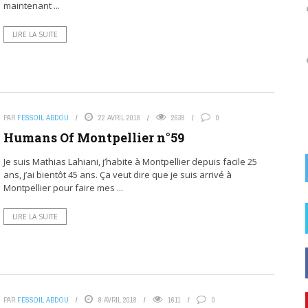
maintenant ...
LIRE LA SUITE
PAR
FESSOIL ABDOU
22 AVRIL 2018
2638
0
Humans Of Montpellier n°59
Je suis Mathias Lahiani, j’habite à Montpellier depuis facile 25
ans, j’ai bientôt 45 ans. Ça veut dire que je suis arrivé à
Montpellier pour faire mes ...
LIRE LA SUITE
PAR
FESSOIL ABDOU
8 AVRIL 2018
1611
0