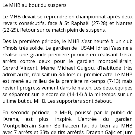
Le MHB au bout du suspens
Le MHB devait se reprendre en championnat après deux
revers consécutifs, face à St Raphaël (27-28) et Nantes
(22-29). Retour sur ce match plein de suspens.
Dès la première période, le MHB s’est heurté à un club
nîmois très solide. Le gardien de l’USAM Idrissi Yassine a
réalisé une grande première période en réalisant treize
arrêts contre deux pour le gardien montpelliérain,
Gerard Vincent. Même Michael Guigou, d’habitude très
adroit au tir, réalisait un 3/6 lors du premier acte. Le MHB
est mené au milieu de la première mi-temps (7-13) mais
revient progressivement dans le match. Les deux équipes
se séparent sur le score de (14-14) à la mi-temps sur un
ultime but du MHB. Les supporters sont debout.
En seconde période, le MHB, poussé par le public de
l’Arena, est plus inspiré. L’entrée du gardien
Montpelliérain Samir Bellhaceen fait du bien au MHB
avec 7 arrêts et 33% de tirs arrêtés. Dragan Gajic et Jure