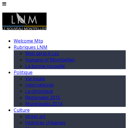
Welcome Mtp
Rubriques LNM
Web série A Lez
Humans of Montpellier
La bonne nouvelle
Politique
Vie locale
International
La chronique
Régionales 2015
Municipales 2014
Culture
street art
Histoires Urbaines