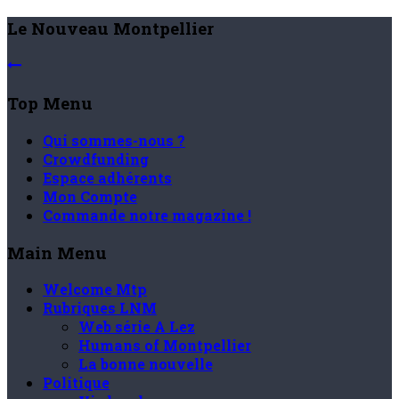
Le Nouveau Montpellier
Top Menu
Qui sommes-nous ?
Crowdfunding
Espace adhérents
Mon Compte
Commande notre magazine !
Main Menu
Welcome Mtp
Rubriques LNM
Web série A Lez
Humans of Montpellier
La bonne nouvelle
Politique