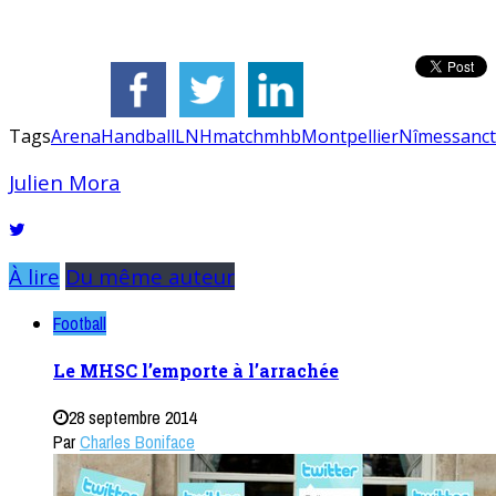
Tags
Arena
Handball
LNH
match
mhb
Montpellier
Nîmes
sanct
Julien Mora
À lire
Du même auteur
Football
Le MHSC l’emporte à l’arrachée
28 septembre 2014
Par
Charles Boniface