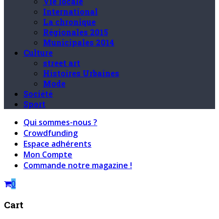
Vie locale
International
La chronique
Régionales 2015
Municipales 2014
Culture
street art
Histoires Urbaines
Mode
Société
Sport
Qui sommes-nous ?
Crowdfunding
Espace adhérents
Mon Compte
Commande notre magazine !
0
Cart